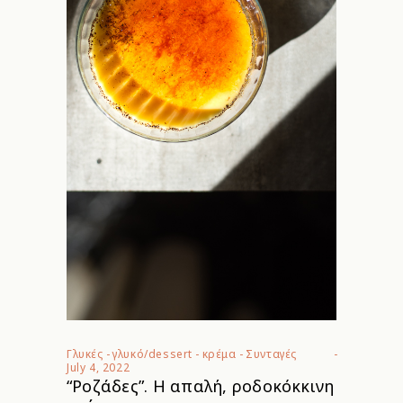
Γλυκές
-
γλυκό/dessert
-
κρέμα
-
Συνταγές
July 4, 2022
“Ροζάδες”. Η απαλή, ροδοκόκκινη