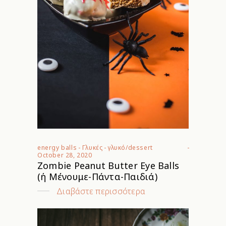
energy balls
-
Γλυκές
-
γλυκό/dessert
October 28, 2020
Zombie Peanut Butter Eye Balls
(ή Μένουμε-Πάντα-Παιδιά)
Διαβάστε περισσότερα