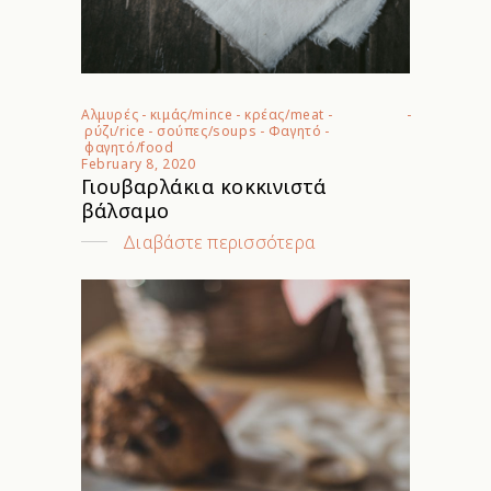
Αλμυρές
-
κιμάς/mince
-
κρέας/meat
-
ρύζι/rice
-
σούπες/soups
-
Φαγητό
-
φαγητό/food
February 8, 2020
Γιουβαρλάκια κοκκινιστά
βάλσαμο
Διαβάστε περισσότερα