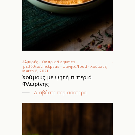
Αλμυρές
-
Όσπρια/Legumes
-
ρεβύθια/chickpeas
-
φαγητό/food
-
Χούμους
March 8, 2021
Χούμους με ψητή πιπεριά
Φλωρίνης
Διαβάστε περισσότερα