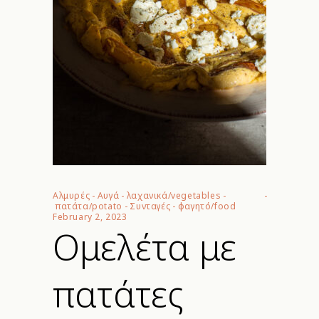
Αλμυρές
-
Αυγά
-
λαχανικά/vegetables
-
πατάτα/potato
-
Συνταγές
-
φαγητό/food
February 2, 2023
Ομελέτα με
πατάτες