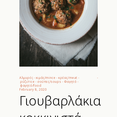
Αλμυρές
-
κιμάς/mince
-
κρέας/meat
-
ρύζι/rice
-
σούπες/soups
-
Φαγητό
-
φαγητό/food
February 8, 2020
Γιουβαρλάκια