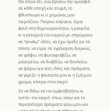
Θα έλεγα ότι, ενώ βρίσκω την ομορφιά
σε κάθε εποχή και στιγμή, το
φθινόπωρο κι ο χειμώνας μου
ταιριάζουν. Παίρνω ενέργεια, είμαι
φουλ στη δημιουργικότητα, η μαυρίλα
κι η καταχνιά του καιρού με σπρώχνουν
να “γεννάω” ιδέες, να έχω όρεξη για τα
πάντα, να είμαι σε εγρήγορση διαρκώς,
να γράφω, να φωτογραφίζω, να
μαγειρεύω, να διαβάζω, να δουλεύω,
να ψάχνω για νέες ιδέες και πράγματα,
να γεμίζει η φαντασία μου κι η ζωή μου
χρώμα, κόντρα στον καιρό.
Σα να θέλω να τον αμφισβητήσω κι
αυτόν -τον καιρό- όπως κάνω για τα
περισσότερα πράγματα γύρω μου και
μέσα απ’ αυτή την αμφισβήτηση να