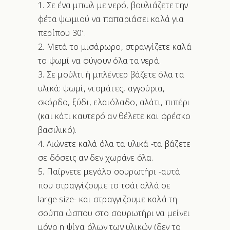
Σε ένα μπωλ με νερό, βουλιάζετε την
φέτα ψωμιού να παπαριάσει καλά για
περίπου 30′.
Μετά το μισάρωρο, στραγγίζετε καλά
το ψωμί να φύγουν όλα τα νερά.
Σε μούλτι ή μπλέντερ βάζετε όλα τα
υλικά: ψωμί, ντομάτες, αγγούρια,
σκόρδο, ξύδι, ελαιόλαδο, αλάτι, πιπέρι
(και κάτι καυτερό αν θέλετε και φρέσκο
βασιλικό).
Λιώνετε καλά όλα τα υλικά -τα βάζετε
σε δόσεις αν δεν χωράνε όλα.
Παίρνετε μεγάλο σουρωτήρι -αυτά
που στραγγίζουμε το τσάι αλλά σε
large size- και στραγγιζουμε καλά τη
σούπα ώσπου στο σουρωτήρι να μείνει
μόνο η ψίχα όλων των υλικών (δεν το