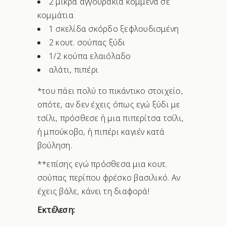
2 μικρά αγγουράκια κομμένα σε
κομμάτια
1 σκελίδα σκόρδο ξεφλουδισμένη
2 κουτ. σούπας ξύδι
1/2 κούπα ελαιόλαδο
αλάτι, πιπέρι
*του πάει πολύ το πικάντικο στοιχείο,
οπότε, αν δεν έχεις όπως εγώ ξύδι με
τσίλι, πρόσθεσε ή μια πιπερίτσα τσίλι,
ή μπούκοβο, ή πιπέρι καγιέν κατά
βούληση.
**επίσης εγώ πρόσθεσα μια κουτ.
σούπας περίπου φρέσκο βασιλικό. Αν
έχεις βάλε, κάνει τη διαφορά!
Εκτέλεση: