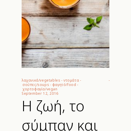
λαχανικά/vegetables
-
ντομάτα
-
σούπες/soups
-
φαγητό/food
-
χορτοφαγία/vegan
September 12, 2016
Η ζωή, το
σύμπαν και