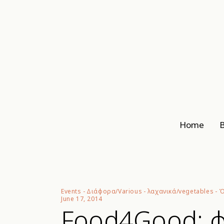
Home
B
Events
-
Διάφορα/Various
-
λαχανικά/vegetables
-
Ό
June 17, 2014
Food4Good: φ