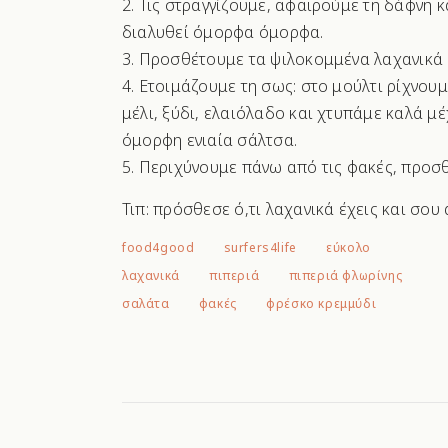
Τις στραγγίζουμε, αφαιρούμε τη δάφνη κ
διαλυθεί όμορφα όμορφα.
Προσθέτουμε τα ψιλοκομμένα λαχανικά (
Ετοιμάζουμε τη σως: στο μούλτι ρίχνουμ
μέλι, ξύδι, ελαιόλαδο και χτυπάμε καλά μέχ
όμορφη ενιαία σάλτσα.
Περιχύνουμε πάνω από τις φακές, προσθ
Τιπ: πρόσθεσε ό,τι λαχανικά έχεις και σου 
food4good
surfers4life
εύκολο
λαχανικά
πιπεριά
πιπεριά φλωρίνης
σαλάτα
φακές
φρέσκο κρεμμύδι