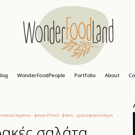
log
WonderFoodPeople
Portfolio
About
Co
σπρια/Legumes
-
φαγητό/food
-
φακές
-
χορτοφαγία/vegan
ακές σαλάτα,