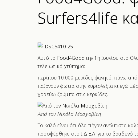
Surfers4life κ
Αυτό το
Food4Good
την 1η Ιουνίου στο Ολ
τελειωτικό χτύπημα:
περίπου 10.000 μερίδες φαγητό, πάνω από 3
παίρνουν φωτιά στην κυριολεξία κι εγώ μέ
χορεύω ζούμπα στις κερκίδες.
Από τον Νικόλα Μοσχοβίτη
Το καλό είναι ότι όλα πήγαν ανέλπιστα καλ
προσφέρθηκε στο
Ι.Δ.Ε.Α.
για το βραδυνό τ