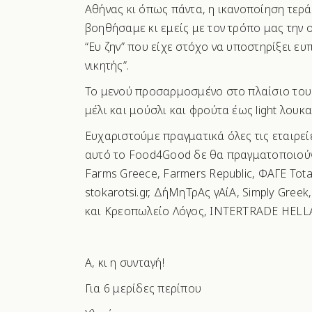
Αθήνας κι όπως πάντα, η ικανοποίηση τερ
βοηθήσαμε κι εμείς με τον τρόπο μας την
“Ευ ζην” που είχε στόχο να υποστηρίξει ευ
νικητής”.
Το μενού προσαρμοσμένο στο πλαίσιο του 
μέλι και μούσλι και φρούτα έως light λουκα
Ευχαριστούμε πραγματικά όλες τις εταιρεί
αυτό το Food4Good δε θα πραγματοποιού
Farms Greece, Farmers Republic, ΦΑΓΕ Tota
stokarotsi.gr, ΔήΜηΤρΑς γΑίΑ, Simply Gre
και Κρεοπωλείο Λόγος, INTERTRADE HELLA
Α, κι η συνταγή!
Για 6 μερίδες περίπου