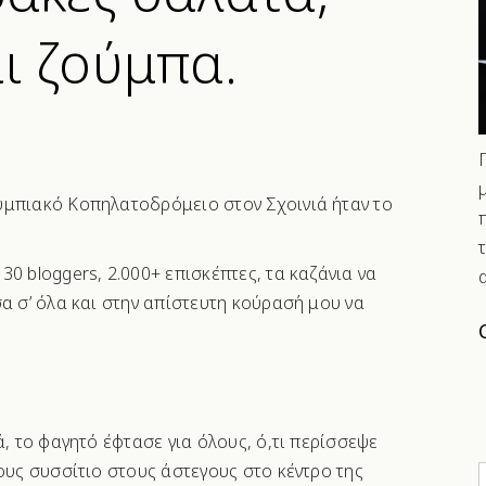
αι ζούμπα.
υμπιακό Κοπηλατοδρόμειο στον Σχοινιά ήταν το
0 bloggers, 2.000+ επισκέπτες, τα καζάνια να
σα σ’ όλα και στην απίστευτη κούρασή μου να
ά, το φαγητό έφτασε για όλους, ό,τι περίσσεψε
ους συσσίτιο στους άστεγους στο κέντρο της