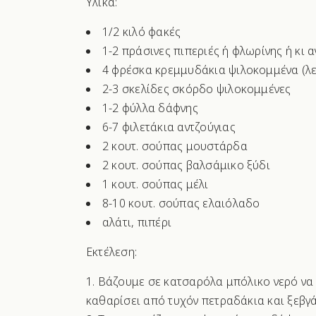
Υλικά:
1/2 κιλό φακές
1-2 πράσινες πιπεριές ή φλωρίνης ή κι 
4 φρέσκα κρεμμυδάκια ψιλοκομμένα (λε
2-3 σκελίδες σκόρδο ψιλοκομμένες
1-2 φύλλα δάφνης
6-7 φιλετάκια αντζούγιας
2 κουτ. σούπας μουστάρδα
2 κουτ. σούπας βαλσάμικο ξύδι
1 κουτ. σούπας μέλι
8-10 κουτ. σούπας ελαιόλαδο
αλάτι, πιπέρι
Εκτέλεση:
Βάζουμε σε κατσαρόλα μπόλικο νερό να β
καθαρίσει από τυχόν πετραδάκια και ξεβγ