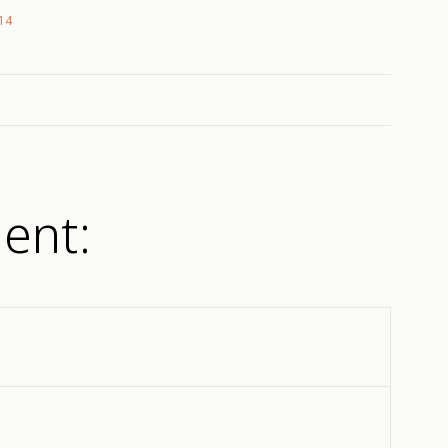
014
ent: