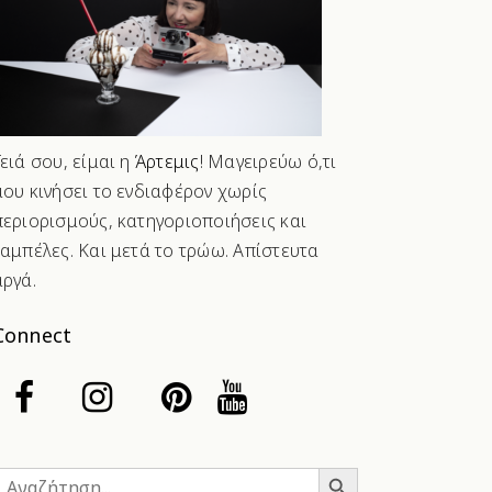
Γειά σου, είμαι η
Άρτεμις
! Μαγειρεύω ό,τι
μου κινήσει το ενδιαφέρον χωρίς
περιορισμούς, κατηγοριοποιήσεις και
ταμπέλες. Και μετά το τρώω. Απίστευτα
αργά.
Connect
Search Button
Search