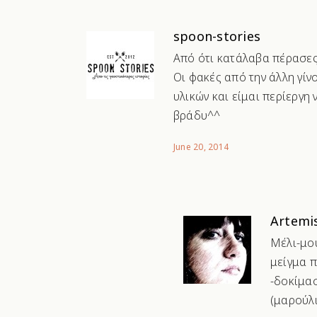
spoon-stories
Από ότι κατάλαβα πέρασες
Οι φακές από την άλλη γίν
υλικών και είμαι περίεργη
βράδυ^^
June 20, 2014
Artemis
Μέλι-μο
μείγμα 
-δοκίμα
(μαρούλι