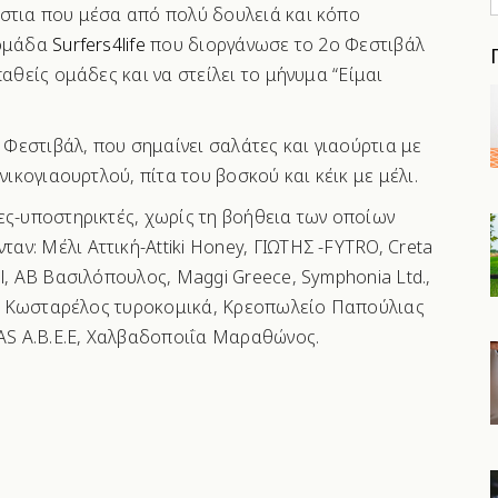
f
άστια που μέσα από πολύ δουλειά και κόπο
 ομάδα
Surfers4life
που διοργάνωσε το 2ο Φεστιβάλ
παθείς ομάδες και να στείλει το μήνυμα “Είμαι
Φεστιβάλ, που σημαίνει σαλάτες και γιαούρτια με
νικογιαουρτλού, πίτα του βοσκού και κέικ με μέλι.
ες-υποστηρικτές, χωρίς τη βοήθεια των οποίων
νταν:
Μέλι Αττική-Attiki Honey, ΓΙΩΤΗΣ -FYTRO, Creta
l, ΑΒ Βασιλόπουλος, Maggi Greece, Symphonia Ltd.,
ek, Κωσταρέλος τυροκομικά, Κρεοπωλείο Παπούλιας
S A.B.E.E, Xαλβαδοποιΐα Μαραθώνος.