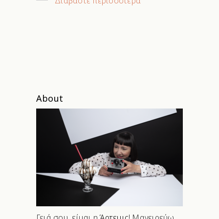
Διαβάστε περισσότερα
About
Γειά σου, είμαι η
Άρτεμις
! Μαγειρεύω