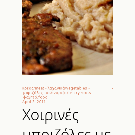
κρέας/meat
-
λαχανικά/vegetables
-
μπριζόλες
-
σελινόριζα/celery roots
-
φαγητό/food
April 3, 2011
Χοιρινές
μπριζόλες με