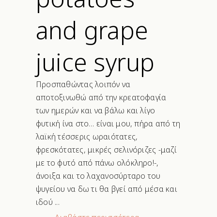
and grape
juice syrup
Προσπαθώντας λοιπόν να
αποτοξινωθώ από την κρεατοφαγία
των ημερών και να βάλω και λίγο
φυτική ίνα στο… είναι μου, πήρα από τη
λαϊκή τέσσερις ωραιότατες,
φρεσκότατες, μικρές σελινόριζες -μαζί
με το φυτό από πάνω ολόκληρο!-,
άνοιξα και το λαχανοσύρταρο του
ψυγείου να δω τι θα βγεί από μέσα και
ιδού