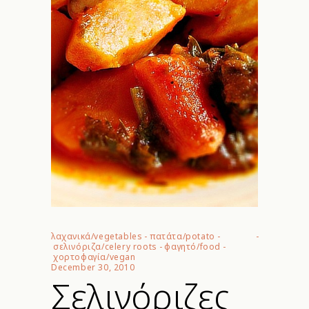
λαχανικά/vegetables
-
πατάτα/potato
-
σελινόριζα/celery roots
-
φαγητό/food
-
χορτοφαγία/vegan
December 30, 2010
Σελινόριζες