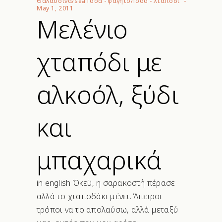
Θαλασσινά/sea food
-
φαγητό/food
-
Χταπόδι
May 1, 2011
Μελένιο
χταπόδι με
αλκοόλ, ξύδι
και
μπαχαρικά
in english Όκεϋ, η σαρακοστή πέρασε
αλλά το χταποδάκι μένει. Άπειροι
τρόποι να το απολαύσω, αλλά μεταξύ