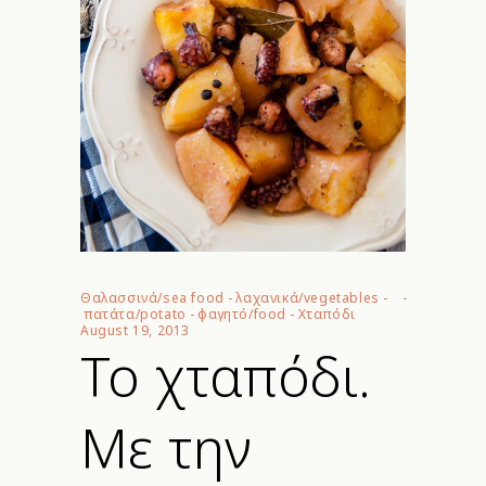
Θαλασσινά/sea food
-
λαχανικά/vegetables
-
πατάτα/potato
-
φαγητό/food
-
Χταπόδι
August 19, 2013
Το χταπόδι.
Με την