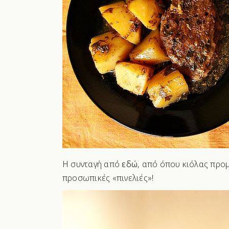
Η συνταγή από
εδώ
, από όπου κιόλας προ
προσωπικές «πινελιές»!