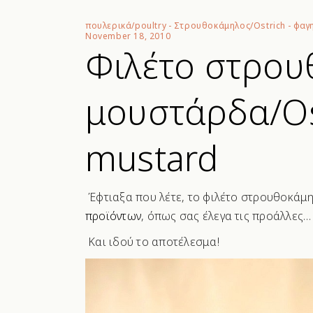
πουλερικά/poultry
-
Στρουθοκάμηλος/Ostrich
-
φαγ
November 18, 2010
Φιλέτο στρου
μουστάρδα/Ostr
mustard
Έφτιαξα που λέτε, το φιλέτο στρουθοκάμ
προϊόντων
, όπως σας έλεγα τις προάλλες…
Και ιδού το αποτέλεσμα!