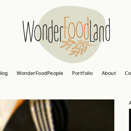
log
WonderFoodPeople
Portfolio
About
Co