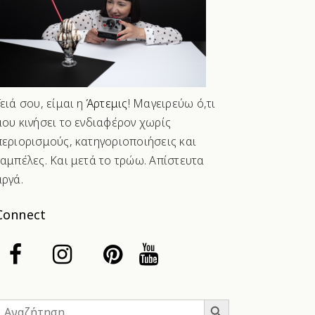
Γειά σου, είμαι η
Άρτεμις
! Μαγειρεύω ό,τι
μου κινήσει το ενδιαφέρον χωρίς
περιορισμούς, κατηγοριοποιήσεις και
ταμπέλες. Και μετά το τρώω. Απίστευτα
αργά.
Connect
Search Button
Search