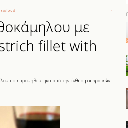
f
ητό/food
θοκάμηλου με
ich fillet with
ηλου που προμηθεύτηκα από την
έκθεση σερραϊκών