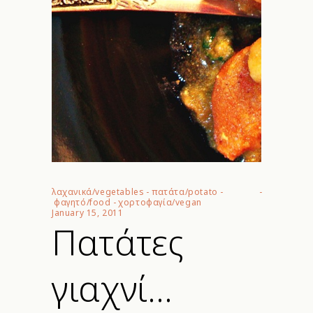
λαχανικά/vegetables
-
πατάτα/potato
-
φαγητό/food
-
χορτοφαγία/vegan
January 15, 2011
Πατάτες
γιαχνί…