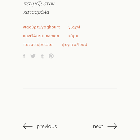
πετιμέζι στην
κατσαρόλα
γιαούρτι/yoghourt
γιαχνί
κανέλλα/cinnamon
κάρυ
πατάτα/potato
φαγητό/food
previous
next