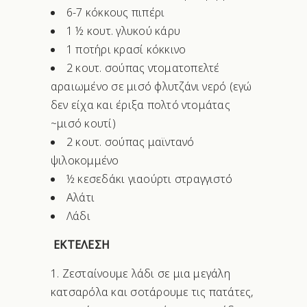
6-7 κόκκους πιπέρι
1 ½ κουτ. γλυκού κάρυ
1 ποτήρι κρασί κόκκινο
2 κουτ. σούπας ντοματοπελτέ
αραιωμένο σε μισό φλυτζάνι νερό (εγώ
δεν είχα και έριξα πολτό ντομάτας
~μισό κουτί)
2 κουτ. σούπας μαϊντανό
ψιλοκομμένο
½ κεσεδάκι γιαούρτι στραγγιστό
Αλάτι
Λάδι
ΕΚΤΕΛΕΣΗ
Ζεσταίνουμε λάδι σε μια μεγάλη
κατσαρόλα και σοτάρουμε τις πατάτες,