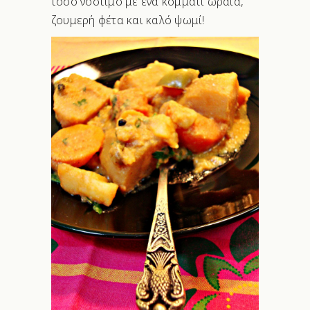
τόσο νόστιμο με ένα κομμάτι ωραία,
ζουμερή φέτα και καλό ψωμί!