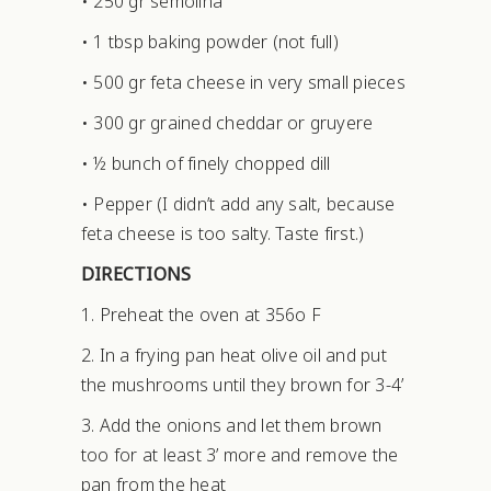
• 250 gr semolina
• 1 tbsp baking powder (not full)
• 500 gr feta cheese in very small pieces
• 300 gr grained cheddar or gruyere
• ½ bunch of finely chopped dill
• Pepper (I didn’t add any salt, because
feta cheese is too salty. Taste first.)
DIRECTIONS
1. Preheat the oven at 356ο F
2. In a frying pan heat olive oil and put
the mushrooms until they brown for 3-4’
3. Add the onions and let them brown
too for at least 3’ more and remove the
pan from the heat