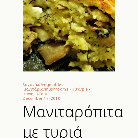
λαχανικά/vegetables
-
μανιτάρια/mushrooms
-
Πίτα/pie
-
φαγητό/food
December 17, 2010
Μανιταρόπιτα
με τυριά