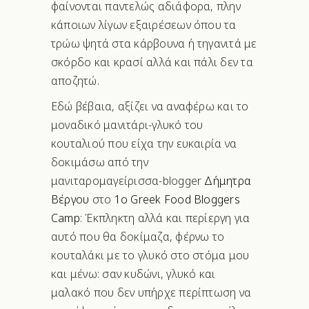
φαίνονται παντελώς αδιάφορα, πλην
κάποιων λίγων εξαιρέσεων όπου τα
τρώω ψητά στα κάρβουνα ή τηγανιτά με
σκόρδο και κρασί αλλά και πάλι δεν τα
αποζητώ.
Εδώ βέβαια, αξίζει να αναφέρω και το
μοναδικό μανιτάρι-γλυκό του
κουταλιού που είχα την ευκαιρία να
δοκιμάσω από την
μανιταρομαγείρισσα-blogger
Δήμητρα
Βέργου
στο
1ο Greek Food Bloggers
Camp
: Έκπληκτη αλλά και περίεργη για
αυτό που θα δοκίμαζα, φέρνω το
κουταλάκι με το γλυκό στο στόμα μου
και μένω: σαν κυδώνι, γλυκό και
μαλακό που δεν υπήρχε περίπτωση να