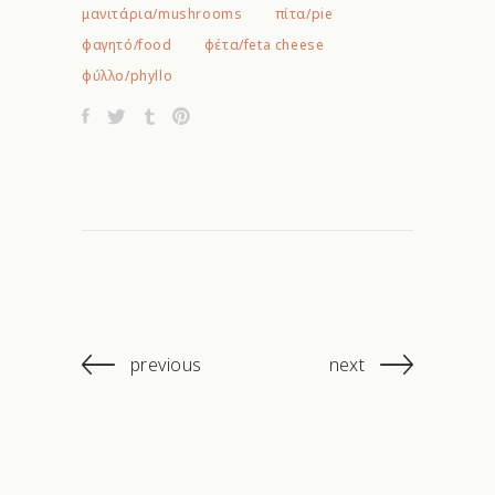
μανιτάρια/mushrooms
πίτα/pie
φαγητό/food
φέτα/feta cheese
φύλλο/phyllo
previous
next