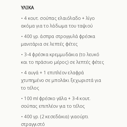
ΥΛΙΚΑ
• 4 κουτ. σούπας ελαιόλαδο + λίγο
ακόμα για το λάδωμα του ταψιού
• 400 γρ. άσπρα στρογγυλά φρέσκα
μανιτάρια σε λεπτές φέτες
• 3-4 φρέσκα κρεμμυδάκια (το λευκό
και το πράσινο μέρος) σε λεπτές φέτες
• 4 αυγά + 1 επιπλέον ελαφρά
χτυπημένο σε μπολάκι ξεχωριστά για
το τέλος
• 100 ml φρέσκο γάλα + 3-4 κουτ.
σούπας επιπλέον για το τέλος
• 400 γρ. (2 κεσεδάκια) γιαούρτι
στραγγιστό