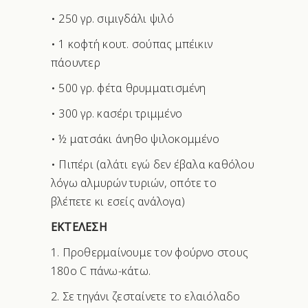
• 250 γρ. σιμιγδάλι ψιλό
• 1 κοφτή κουτ. σούπας μπέικιν
πάουντερ
• 500 γρ. φέτα θρυμματισμένη
• 300 γρ. κασέρι τριμμένο
• ½ ματσάκι άνηθο ψιλοκομμένο
• Πιπέρι (αλάτι εγώ δεν έβαλα καθόλου
λόγω αλμυρών τυριών, οπότε το
βλέπετε κι εσείς ανάλογα)
ΕΚΤΕΛΕΣΗ
1. Προθερμαίνουμε τον φούρνο στους
180ο C πάνω-κάτω.
2. Σε τηγάνι ζεσταίνετε το ελαιόλαδο