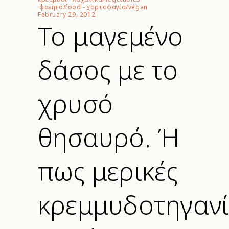
φαγητό/food
-
χορτοφαγία/vegan
February 29, 2012
Το μαγεμένο
δάσος με το
χρυσό
θησαυρό. Ή
πως μερικές
κρεμμυδοτηγανί