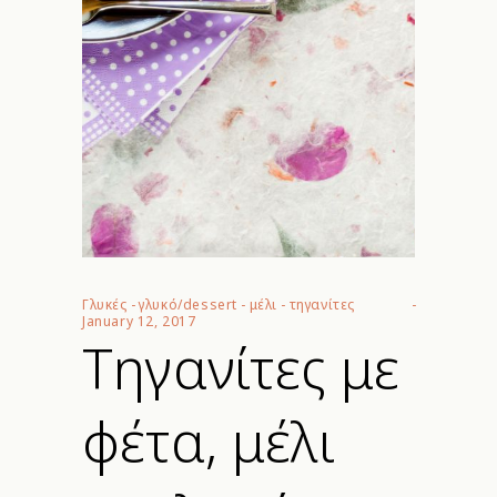
Γλυκές
-
γλυκό/dessert
-
μέλι
-
τηγανίτες
January 12, 2017
Τηγανίτες με
φέτα, μέλι