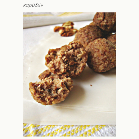
καρύδι!»