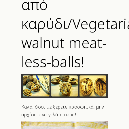
από
καρύδι/Vegetari
walnut meat-
less-balls!
Καλά, όσοι με ξέρετε προσωπικά, μην
αρχίσετε να γελάτε τώρα!