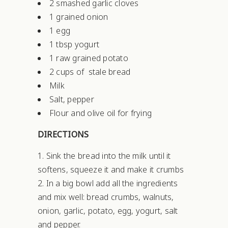
2 smashed garlic cloves
1 grained onion
1 egg
1 tbsp yogurt
1 raw grained potato
2 cups of stale bread
Milk
Salt, pepper
Flour and olive oil for frying
DIRECTIONS
Sink the bread into the milk until it
softens, squeeze it and make it crumbs
In a big bowl add all the ingredients
and mix well: bread crumbs, walnuts,
onion, garlic, potato, egg, yogurt, salt
and pepper.