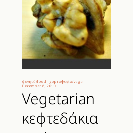
φαγητό/food
-
χορτοφαγία/vegan
December 8, 2010
Vegetarian
κεφτεδάκια