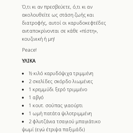
Ό,τι κι αν πρεσβεύετε, ό,τι κι αν
ακολουθείτε ως στάση ζωής και
διατροφής, αυτοί οι καρυδοκεφτέδες
ανταποκρίνονται σε κάθε «πίστη»,
κουζινική ή μη!
Peace!
ΥΛΙΚΑ
½ κιλό καρυδόψιχα τριμμένη
2 σκελίδες σκόρδο λιωμένες
1 κρεμμύδι ξερό τριμμένο
1 αβγό
1 κουτ. σούπας γιαούρτι
1 ωμή πατάτα ψιλοτριμμένη
2 φλυτζάνια τσαγιού μπαγιάτικο
ψωμί (εγώ έτριψα παξιμάδι)