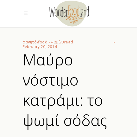
φαγητό/food
-
Ψωμί/Bread
February 20, 2014
Μαύρο
νόστιμο
κατράμι: το
ψωμί σόδας