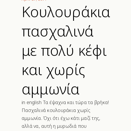
Κουλουράκια
πασχαλινά
με πολύ κέφι
και χωρίς
αμμωνία
in english Τα έψαχνα και τώρα τα βρήκα!
Πασχαλινά κουλουράκια χωρίς
αμμωνία. Όχι ότι έχω κάτι μαζί της,
αλλά να, αυτή η μυρωδιά που