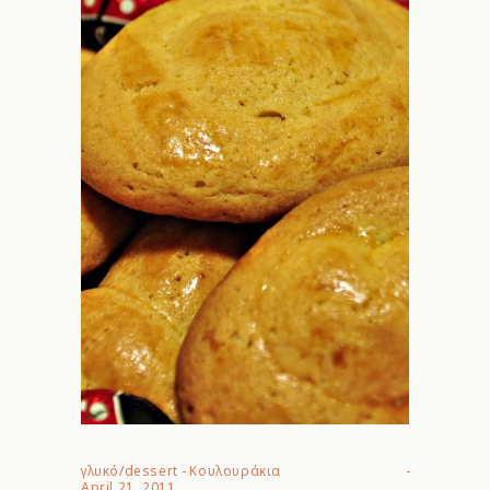
γλυκό/dessert
-
Κουλουράκια
April 21, 2011