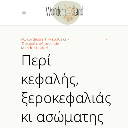
γλυκό/dessert
-
Κέικ/Cake
-
Σοκολάτα/Chocolate
March 31, 2015
Περί
κεφαλής,
ξεροκεφαλιάς
κι ασώματης